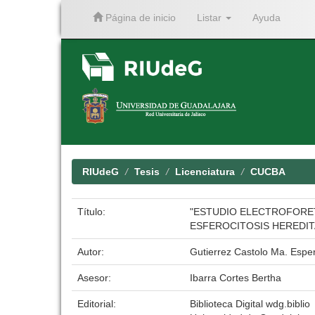
Página de inicio
Listar
Ayuda
Skip
navigation
RIUdeG
Tesis
Licenciatura
CUCBA
Título:
"ESTUDIO ELECTROFORET
ESFEROCITOSIS HEREDIT
Autor:
Gutierrez Castolo Ma. Espe
Asesor:
Ibarra Cortes Bertha
Editorial:
Biblioteca Digital wdg.biblio