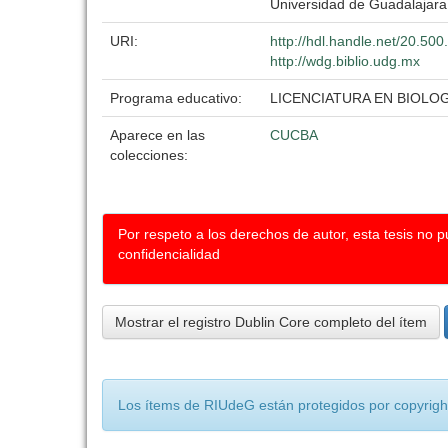
Universidad de Guadalajara
URI:
http://hdl.handle.net/20.50
http://wdg.biblio.udg.mx
Programa educativo:
LICENCIATURA EN BIOLOG
Aparece en las
CUCBA
colecciones:
Por respeto a los derechos de autor, esta tesis no 
confidencialidad
Mostrar el registro Dublin Core completo del ítem
Los ítems de RIUdeG están protegidos por copyright