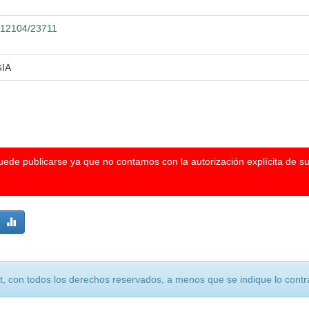
0.12104/23711
IA
puede publicarse ya que no contamos con la autorización explícita de s
, con todos los derechos reservados, a menos que se indique lo contra