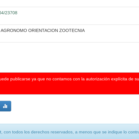
104/23708
O AGRONOMO ORIENTACION ZOOTECNIA
puede publicarse ya que no contamos con la autorización explícita de s
, con todos los derechos reservados, a menos que se indique lo contra