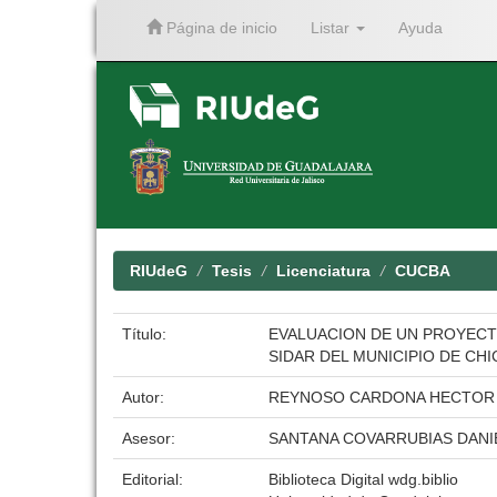
Página de inicio
Listar
Ayuda
Skip
navigation
RIUdeG
Tesis
Licenciatura
CUCBA
Título:
EVALUACION DE UN PROYECT
SIDAR DEL MUNICIPIO DE CH
Autor:
REYNOSO CARDONA HECTOR
Asesor:
SANTANA COVARRUBIAS DANIE
Editorial:
Biblioteca Digital wdg.biblio