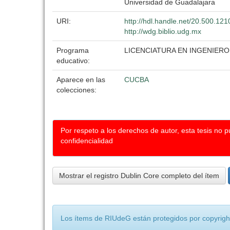
Universidad de Guadalajara
URI:
http://hdl.handle.net/20.500.12
http://wdg.biblio.udg.mx
Programa
LICENCIATURA EN INGENIER
educativo:
Aparece en las
CUCBA
colecciones:
Por respeto a los derechos de autor, esta tesis no 
confidencialidad
Mostrar el registro Dublin Core completo del ítem
Los ítems de RIUdeG están protegidos por copyright