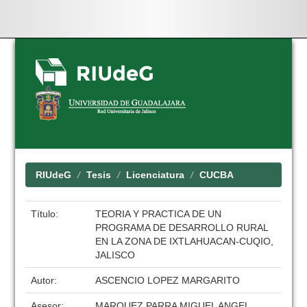
Skip
navigation
RIUdeG
Tesis
Licenciatura
CUCBA
Título:
TEORIA Y PRACTICA DE UN
PROGRAMA DE DESARROLLO RURAL
EN LA ZONA DE IXTLAHUACAN-CUQIO,
JALISCO
Autor:
ASCENCIO LOPEZ MARGARITO
Asesor:
MARQUEZ PARRA MIGUEL ANGEL