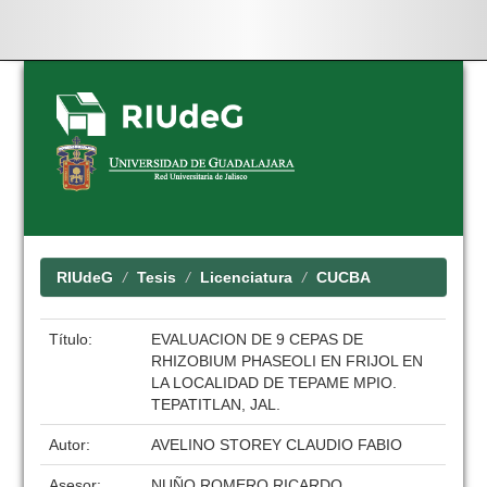
Skip
navigation
RIUdeG
Tesis
Licenciatura
CUCBA
Título:
EVALUACION DE 9 CEPAS DE
RHIZOBIUM PHASEOLI EN FRIJOL EN
LA LOCALIDAD DE TEPAME MPIO.
TEPATITLAN, JAL.
Autor:
AVELINO STOREY CLAUDIO FABIO
Asesor:
NUÑO ROMERO RICARDO