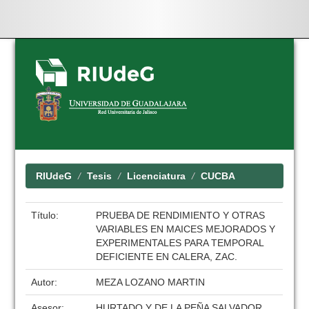
Skip
navigation
RIUdeG
Tesis
Licenciatura
CUCBA
Título:
PRUEBA DE RENDIMIENTO Y OTRAS
VARIABLES EN MAICES MEJORADOS Y
EXPERIMENTALES PARA TEMPORAL
DEFICIENTE EN CALERA, ZAC.
Autor:
MEZA LOZANO MARTIN
Asesor:
HURTADO Y DE LA PEÑA SALVADOR