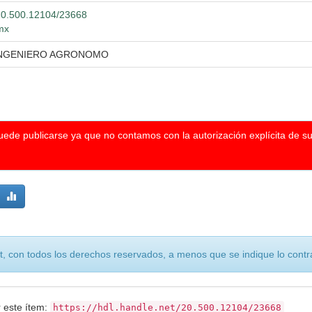
t/20.500.12104/23668
.mx
 INGENIERO AGRONOMO
puede publicarse ya que no contamos con la autorización explícita de s
, con todos los derechos reservados, a menos que se indique lo contra
r este ítem:
https://hdl.handle.net/20.500.12104/23668