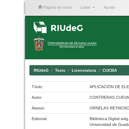
Página de inicio
Listar
Ayuda
Skip
navigation
RIUdeG
Tesis
Licenciatura
CUCBA
Título:
APLICACIÓN DE ELE
Autor:
CONTRERAS CUEVAS
Asesor:
ORNELAS REYNOSO
Editorial:
Biblioteca Digital wdg.
Universidad de Guada