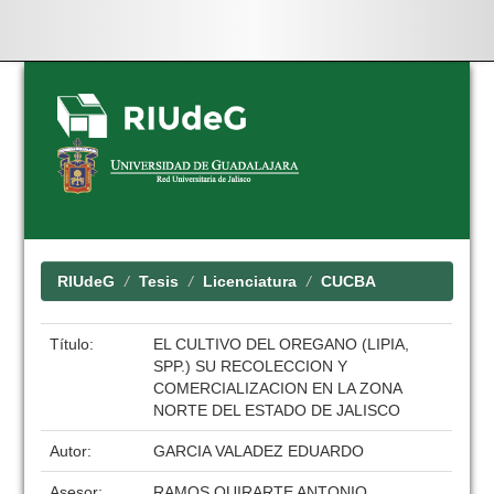
Skip
navigation
RIUdeG
Tesis
Licenciatura
CUCBA
Título:
EL CULTIVO DEL OREGANO (LIPIA,
SPP.) SU RECOLECCION Y
COMERCIALIZACION EN LA ZONA
NORTE DEL ESTADO DE JALISCO
Autor:
GARCIA VALADEZ EDUARDO
Asesor:
RAMOS QUIRARTE ANTONIO