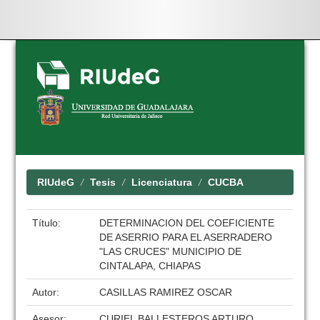
Skip
navigation
RIUdeG
Tesis
Licenciatura
CUCBA
Título:
DETERMINACION DEL COEFICIENTE
DE ASERRIO PARA EL ASERRADERO
"LAS CRUCES" MUNICIPIO DE
CINTALAPA, CHIAPAS
Autor:
CASILLAS RAMIREZ OSCAR
Asesor:
CURIEL BALLESTEROS ARTURO