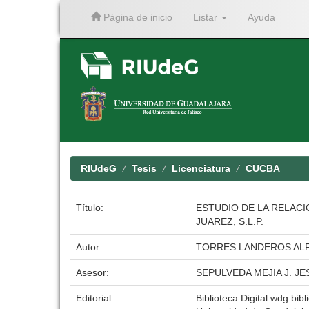
Página de inicio
Listar
Ayuda
Skip
navigation
RIUdeG
Tesis
Licenciatura
CUCBA
Título:
ESTUDIO DE LA RELACI
JUAREZ, S.L.P.
Autor:
TORRES LANDEROS AL
Asesor:
SEPULVEDA MEJIA J. JE
Editorial:
Biblioteca Digital wdg.bibl