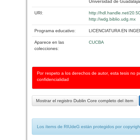
Universidad de Guadalaja
URI:
http://hdl.handle.net/20.
http://wdg.biblio.udg.mx
Programa educativo:
LICENCIATURA EN ING
Aparece en las
CUCBA
colecciones:
Por respeto a los derechos de autor, esta tesis no 
confidencialidad
Mostrar el registro Dublin Core completo del ítem
Los ítems de RIUdeG están protegidos por copyright