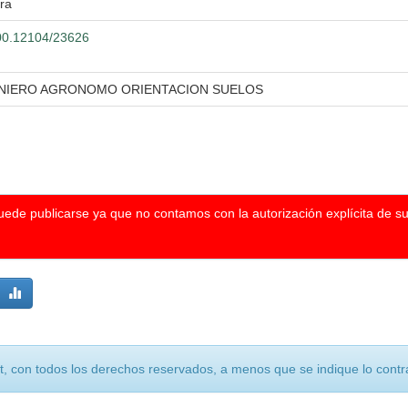
ra
500.12104/23626
ENIERO AGRONOMO ORIENTACION SUELOS
puede publicarse ya que no contamos con la autorización explícita de s
, con todos los derechos reservados, a menos que se indique lo contra