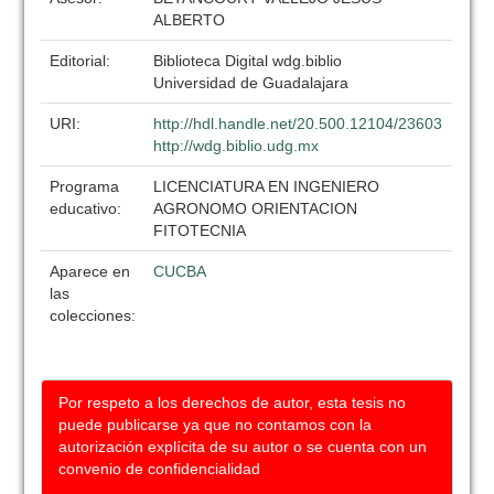
ALBERTO
Editorial:
Biblioteca Digital wdg.biblio
Universidad de Guadalajara
URI:
http://hdl.handle.net/20.500.12104/23603
http://wdg.biblio.udg.mx
Programa
LICENCIATURA EN INGENIERO
educativo:
AGRONOMO ORIENTACION
FITOTECNIA
Aparece en
CUCBA
las
colecciones:
Por respeto a los derechos de autor, esta tesis no
puede publicarse ya que no contamos con la
autorización explícita de su autor o se cuenta con un
convenio de confidencialidad