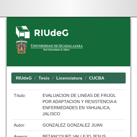
Skip
navigation
RIUdeG
Tesis
Licenciatura
CUCBA
Título:
EVALUACION DE LINEAS DE FRIJOL
POR ADAPTACION Y RESISTENCIA A
ENFERMEDADES EN YAHUALICA,
JALISCO
Autor:
GONZALEZ GONZALEZ JUAN
Asesor:
BETANCOURT VALLEJO JESUS