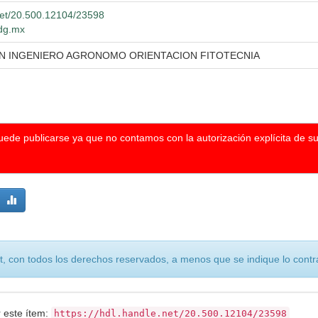
.net/20.500.12104/23598
udg.mx
EN INGENIERO AGRONOMO ORIENTACION FITOTECNIA
puede publicarse ya que no contamos con la autorización explícita de s
, con todos los derechos reservados, a menos que se indique lo contra
r este ítem:
https://hdl.handle.net/20.500.12104/23598