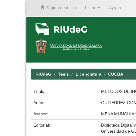
Página de inicio
Listar
Ayuda
Skip
navigation
RIUdeG
Tesis
Licenciatura
CUCBA
Título:
METODOS DE IN
Autor:
GUTIERREZ GO
Asesor:
MENA MUNGUIA 
Editorial:
Biblioteca Digital 
Universidad de G