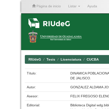
Página de inicio
Listar
Ayuda
Skip
navigation
RIUdeG
Tesis
Licenciatura
CUCBA
Título:
DINAMICA POBLACIONA
DE JALISCO.
Autor:
GONZALEZ ALDAMA JOS
Asesor:
FELIX FREGOSO ELEN
Editorial:
Biblioteca Digital wdg.bib