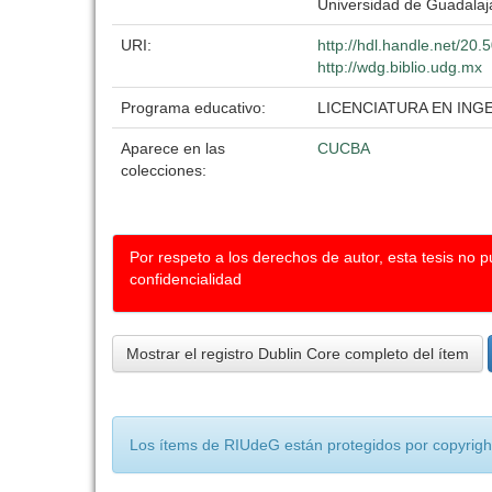
Universidad de Guadalaj
URI:
http://hdl.handle.net/20
http://wdg.biblio.udg.mx
Programa educativo:
LICENCIATURA EN IN
Aparece en las
CUCBA
colecciones:
Por respeto a los derechos de autor, esta tesis no 
confidencialidad
Mostrar el registro Dublin Core completo del ítem
Los ítems de RIUdeG están protegidos por copyright