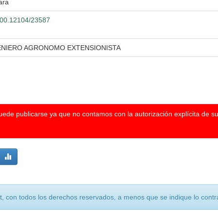
ara
.500.12104/23587
GENIERO AGRONOMO EXTENSIONISTA
puede publicarse ya que no contamos con la autorización explícita de s
, con todos los derechos reservados, a menos que se indique lo contra