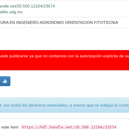
.handle.net/20.500.12104/23574
biblio.udg.mx
TURA EN INGENIERO AGRONOMO ORIENTACION FITOTECNIA
puede publicarse ya que no contamos con la autorización explícita de s
, con todos los derechos reservados, a menos que se indique lo contra
r este ítem:
https://hdl.handle.net/20.500.12104/23574