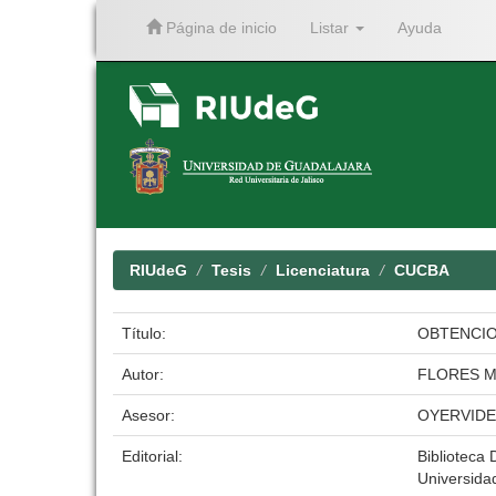
Página de inicio
Listar
Ayuda
Skip
navigation
RIUdeG
Tesis
Licenciatura
CUCBA
Título:
OBTENCIO
Autor:
FLORES M
Asesor:
OYERVIDE
Editorial:
Biblioteca D
Universida