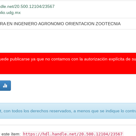
andle.net/20.500.12104/23567
blio.udg.mx
URA EN INGENIERO AGRONOMO ORIENTACION ZOOTECNIA
puede publicarse ya que no contamos con la autorización explícita de s
, con todos los derechos reservados, a menos que se indique lo contra
r este ítem:
https://hdl.handle.net/20.500.12104/23567