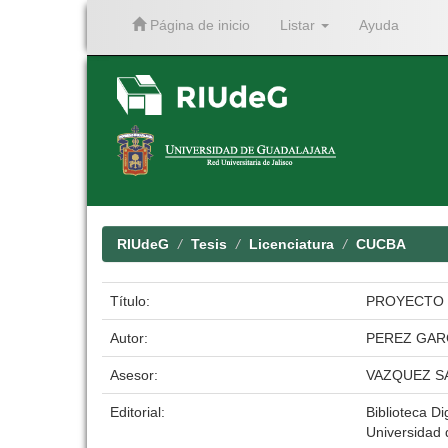
Página de inicio
Listar
Ayuda
Skip
navigation
RIUdeG
Tesis
Licenciatura
CUCBA
Título:
PROYECTO P
Autor:
PEREZ GAR
Asesor:
VAZQUEZ S
Editorial:
Biblioteca Di
Universidad 