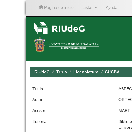
Página de inicio
Listar
Ayuda
Skip
navigation
RIUdeG
Tesis
Licenciatura
CUCBA
Título:
ASPEC
Autor:
ORTEG
Asesor:
MARTI
Editorial:
Bibliot
Univer