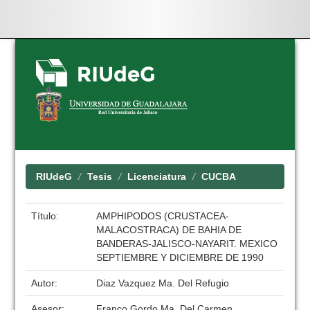
Skip
navigation
RIUdeG
Tesis
Licenciatura
CUCBA
Título:
AMPHIPODOS (CRUSTACEA-
MALACOSTRACA) DE BAHIA DE
BANDERAS-JALISCO-NAYARIT. MEXICO
SEPTIEMBRE Y DICIEMBRE DE 1990
Autor:
Diaz Vazquez Ma. Del Refugio
Asesor:
Franco Gordo Ma. Del Carmen