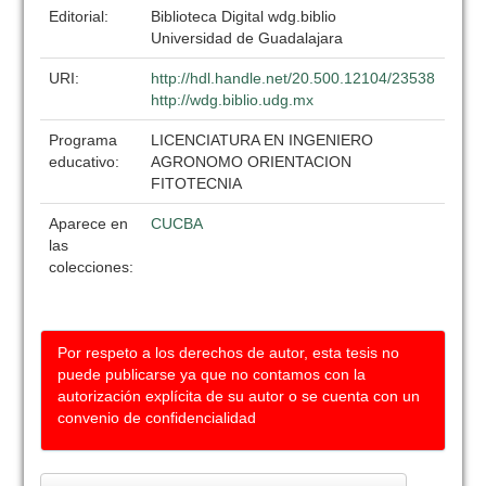
Editorial:
Biblioteca Digital wdg.biblio
Universidad de Guadalajara
URI:
http://hdl.handle.net/20.500.12104/23538
http://wdg.biblio.udg.mx
Programa
LICENCIATURA EN INGENIERO
educativo:
AGRONOMO ORIENTACION
FITOTECNIA
Aparece en
CUCBA
las
colecciones:
Por respeto a los derechos de autor, esta tesis no
puede publicarse ya que no contamos con la
autorización explícita de su autor o se cuenta con un
convenio de confidencialidad