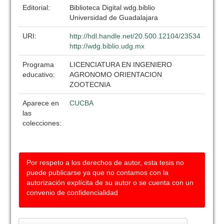
Editorial:
Biblioteca Digital wdg.biblio
Universidad de Guadalajara
URI:
http://hdl.handle.net/20.500.12104/23534
http://wdg.biblio.udg.mx
Programa
LICENCIATURA EN INGENIERO
educativo:
AGRONOMO ORIENTACION
ZOOTECNIA
Aparece en
CUCBA
las
colecciones:
Por respeto a los derechos de autor, esta tesis no
puede publicarse ya que no contamos con la
autorización explícita de su autor o se cuenta con un
convenio de confidencialidad