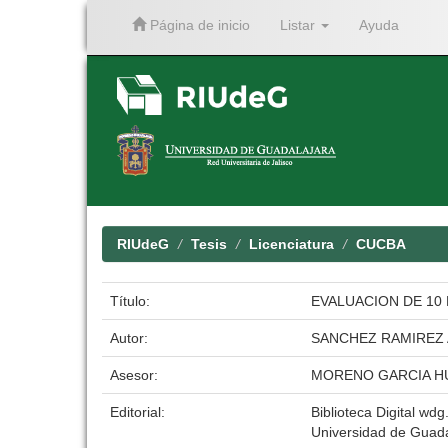
Página de inicio
Listar
Ayuda
Skip
navigation
RIUdeG
Tesis
Licenciatura
CUCBA
Título:
EVALUACION DE 10 
Autor:
SANCHEZ RAMIREZ 
Asesor:
MORENO GARCIA 
Editorial:
Biblioteca Digital wdg.
Universidad de Guada