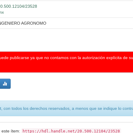
t/20.500.12104/23528
.mx
 INGENIERO AGRONOMO
puede publicarse ya que no contamos con la autorización explícita de s
, con todos los derechos reservados, a menos que se indique lo contra
r este ítem:
https://hdl.handle.net/20.500.12104/23528