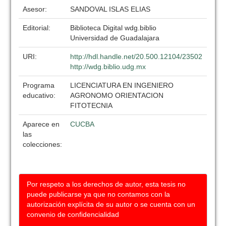
Asesor:
SANDOVAL ISLAS ELIAS
Editorial:
Biblioteca Digital wdg.biblio
Universidad de Guadalajara
URI:
http://hdl.handle.net/20.500.12104/23502
http://wdg.biblio.udg.mx
Programa
LICENCIATURA EN INGENIERO
educativo:
AGRONOMO ORIENTACION
FITOTECNIA
Aparece en
CUCBA
las
colecciones:
Por respeto a los derechos de autor, esta tesis no
puede publicarse ya que no contamos con la
autorización explícita de su autor o se cuenta con un
convenio de confidencialidad