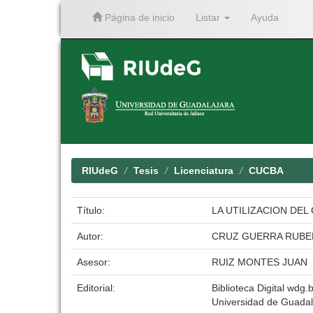
Página de inicio
Listar
Ayuda
Skip
navigation
RIUdeG
Tesis
Licenciatura
CUCBA
Título:
LA UTILIZACION DE
Autor:
CRUZ GUERRA RUBE
Asesor:
RUIZ MONTES JUAN
Editorial:
Biblioteca Digital wdg.b
Universidad de Guadal