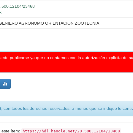
20.500.12104/23468
x
INGENIERO AGRONOMO ORIENTACION ZOOTECNIA
puede publicarse ya que no contamos con la autorización explícita de s
, con todos los derechos reservados, a menos que se indique lo contra
r este ítem:
https://hdl.handle.net/20.500.12104/23468