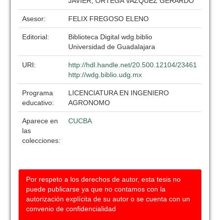
JAVIER, ORTEGA VAZQUEZ GERARDO
Asesor:
FELIX FREGOSO ELENO
Editorial:
Biblioteca Digital wdg.biblio
Universidad de Guadalajara
URI:
http://hdl.handle.net/20.500.12104/23461
http://wdg.biblio.udg.mx
Programa
LICENCIATURA EN INGENIERO
educativo:
AGRONOMO
Aparece en
CUCBA
las
colecciones:
Por respeto a los derechos de autor, esta tesis no
puede publicarse ya que no contamos con la
autorización explícita de su autor o se cuenta con un
convenio de confidencialidad