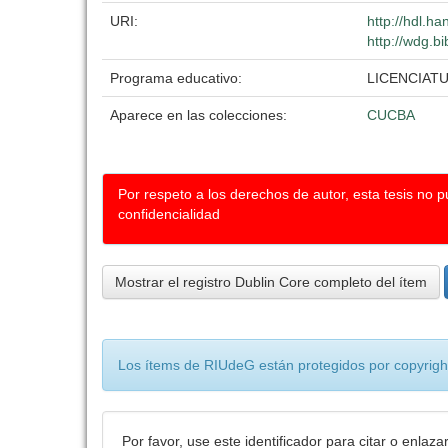
URI:
http://hdl.h
http://wdg.b
Programa educativo:
LICENCIAT
Aparece en las colecciones:
CUCBA
Por respeto a los derechos de autor, esta tesis no 
confidencialidad
Mostrar el registro Dublin Core completo del ítem
Los ítems de RIUdeG están protegidos por copyright
Por favor, use este identificador para citar o enlaza