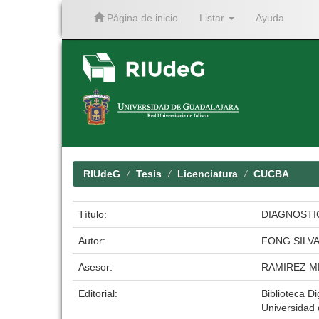
Página de inicio
Listar
Ayuda
Skip
navigation
RIUdeG
Tesis
Licenciatura
CUCBA
Título:
DIAGNOSTI
Autor:
FONG SILV
Asesor:
RAMIREZ M
Editorial:
Biblioteca Di
Universidad