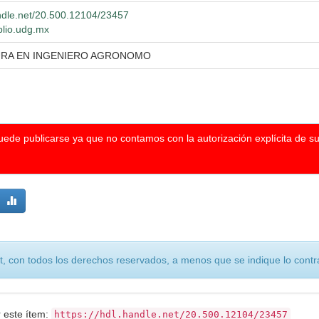
andle.net/20.500.12104/23457
iblio.udg.mx
URA EN INGENIERO AGRONOMO
puede publicarse ya que no contamos con la autorización explícita de s
, con todos los derechos reservados, a menos que se indique lo contra
r este ítem:
https://hdl.handle.net/20.500.12104/23457