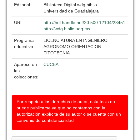
Editorial:
Biblioteca Digital wdg.biblio
Universidad de Guadalajara
URI:
http://hdl.handle.net/20.500.12104/23451
http://wdg.biblio.udg.mx
Programa
LICENCIATURA EN INGENIERO
educativo:
AGRONOMO ORIENTACION
FITOTECNIA
Aparece en
CUCBA
las
colecciones:
Por respeto a los derechos de autor, esta tesis no
puede publicarse ya que no contamos con la
autorización explícita de su autor o se cuenta con un
convenio de confidencialidad