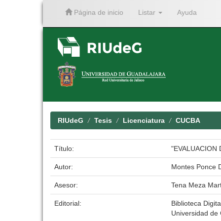
Página de inicio
Listar
Ayuda
Skip
navigation
RIUdeG
Tesis
Licenciatura
CUCBA
Título:
"EVALUACION 
Autor:
Montes Ponce D
Asesor:
Tena Meza Mart
Editorial:
Biblioteca Digita
Universidad de