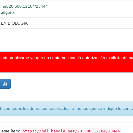
le.net/20.500.12104/23444
o.udg.mx
 EN BIOLOGIA
puede publicarse ya que no contamos con la autorización explícita de s
, con todos los derechos reservados, a menos que se indique lo contra
r este ítem:
https://hdl.handle.net/20.500.12104/23444