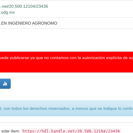
le.net/20.500.12104/23436
o.udg.mx
A EN INGENIERO AGRONOMO
puede publicarse ya que no contamos con la autorización explícita de s
, con todos los derechos reservados, a menos que se indique lo contra
r este ítem:
https://hdl.handle.net/20.500.12104/23436