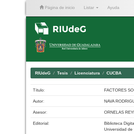
Página de inicio
Listar
Ayuda
Skip
navigation
RIUdeG
Tesis
Licenciatura
CUCBA
Título:
FACTORES SOC
Autor:
NAVA RODRIGU
Asesor:
ORNELAS RE
Editorial:
Biblioteca Digit
Universidad de