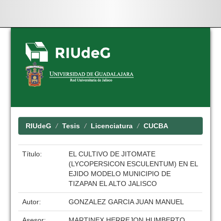
Skip
navigation
RIUdeG
Tesis
Licenciatura
CUCBA
Título:
EL CULTIVO DE JITOMATE
(LYCOPERSICON ESCULENTUM) EN EL
EJIDO MODELO MUNICIPIO DE
TIZAPAN EL ALTO JALISCO
Autor:
GONZALEZ GARCIA JUAN MANUEL
Asesor:
MARTINEX HERREJON HUMBERTO