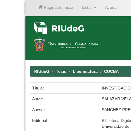
Página de inicio
Listar
Ayuda
Skip
navigation
RIUdeG
Tesis
Licenciatura
CUCBA
Título:
INVESTIGACIO
Autor:
SALAZAR VEL
Asesor:
SANCHEZ PRE
Editorial:
Biblioteca Digit
Universidad de