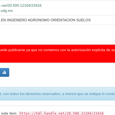
le.net/20.500.12104/23416
o.udg.mx
A EN INGENIERO AGRONOMO ORIENTACION SUELOS
puede publicarse ya que no contamos con la autorización explícita de s
, con todos los derechos reservados, a menos que se indique lo contra
r este ítem:
https://hdl.handle.net/20.500.12104/23416