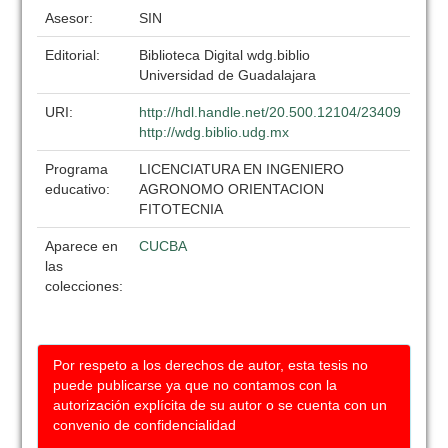
Asesor:
SIN
Editorial:
Biblioteca Digital wdg.biblio
Universidad de Guadalajara
URI:
http://hdl.handle.net/20.500.12104/23409
http://wdg.biblio.udg.mx
Programa
LICENCIATURA EN INGENIERO
educativo:
AGRONOMO ORIENTACION
FITOTECNIA
Aparece en
CUCBA
las
colecciones:
Por respeto a los derechos de autor, esta tesis no
puede publicarse ya que no contamos con la
autorización explícita de su autor o se cuenta con un
convenio de confidencialidad