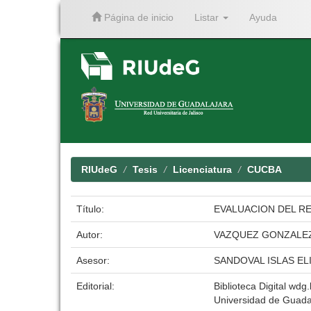
Página de inicio
Listar
Ayuda
Skip
navigation
RIUdeG
Tesis
Licenciatura
CUCBA
Título:
EVALUACION DEL RE
Autor:
VAZQUEZ GONZALE
Asesor:
SANDOVAL ISLAS EL
Editorial:
Biblioteca Digital wdg.
Universidad de Guada