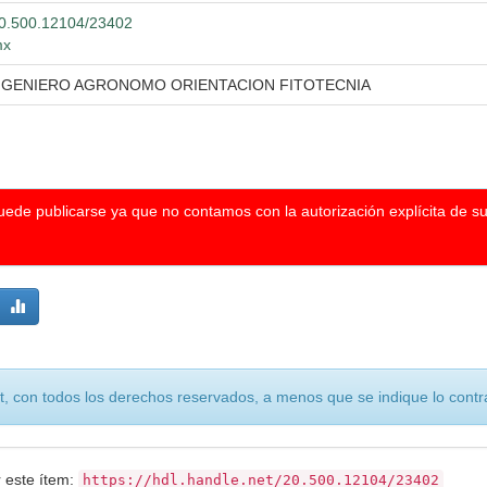
/20.500.12104/23402
mx
INGENIERO AGRONOMO ORIENTACION FITOTECNIA
puede publicarse ya que no contamos con la autorización explícita de s
, con todos los derechos reservados, a menos que se indique lo contra
r este ítem:
https://hdl.handle.net/20.500.12104/23402