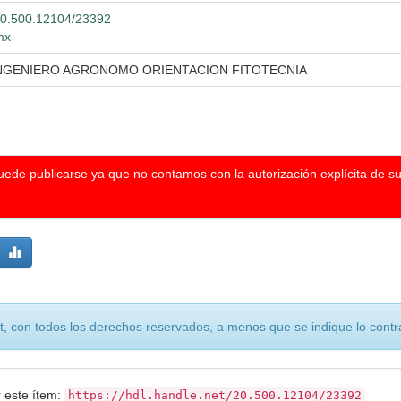
/20.500.12104/23392
mx
INGENIERO AGRONOMO ORIENTACION FITOTECNIA
puede publicarse ya que no contamos con la autorización explícita de s
, con todos los derechos reservados, a menos que se indique lo contra
r este ítem:
https://hdl.handle.net/20.500.12104/23392