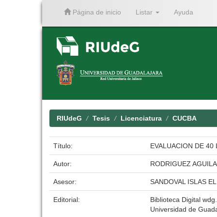
Página de inicio
Listar
Ayuda
Skip
navigation
RIUdeG
Tesis
Licenciatura
CUCBA
Título:
EVALUACION DE 40
Autor:
RODRIGUEZ AGUILA
Asesor:
SANDOVAL ISLAS EL
Editorial:
Biblioteca Digital wdg.
Universidad de Guada