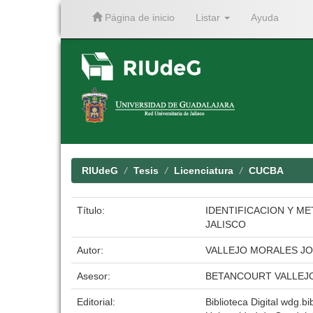
Página de inicio
Listar
Ayuda
Skip
navigation
RIUdeG
Tesis
Licenciatura
CUCBA
Título:
IDENTIFICACION Y M
JALISCO
Autor:
VALLEJO MORALES JO
Asesor:
BETANCOURT VALLEJ
Editorial:
Biblioteca Digital wdg.bib