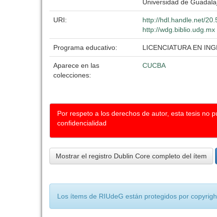
Universidad de Guadala
URI:
http://hdl.handle.net/2
http://wdg.biblio.udg.mx
Programa educativo:
LICENCIATURA EN IN
Aparece en las
CUCBA
colecciones:
Por respeto a los derechos de autor, esta tesis no 
confidencialidad
Mostrar el registro Dublin Core completo del ítem
Los ítems de RIUdeG están protegidos por copyright