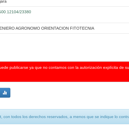
jara
0.500.12104/23380
GENIERO AGRONOMO ORIENTACION FITOTECNIA
puede publicarse ya que no contamos con la autorización explícita de s
, con todos los derechos reservados, a menos que se indique lo contra