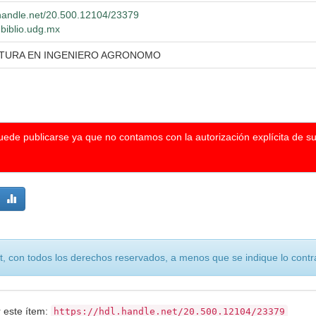
l.handle.net/20.500.12104/23379
.biblio.udg.mx
ATURA EN INGENIERO AGRONOMO
puede publicarse ya que no contamos con la autorización explícita de s
, con todos los derechos reservados, a menos que se indique lo contra
r este ítem:
https://hdl.handle.net/20.500.12104/23379