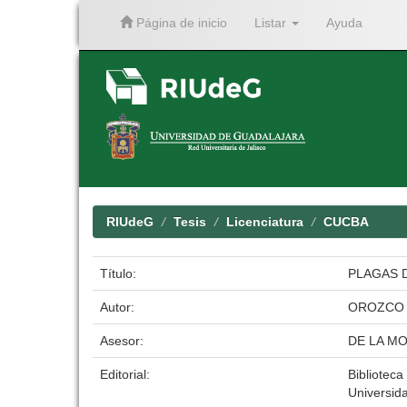
Página de inicio
Listar
Ayuda
Skip
navigation
RIUdeG
Tesis
Licenciatura
CUCBA
Título:
PLAGAS D
Autor:
OROZCO 
Asesor:
DE LA M
Editorial:
Biblioteca 
Universid