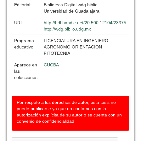
Editorial:
Biblioteca Digital wdg.biblio
Universidad de Guadalajara
URI:
http://hdl.handle.net/20.500.12104/23375
http://wdg.biblio.udg.mx
Programa
LICENCIATURA EN INGENIERO
educativo:
AGRONOMO ORIENTACION
FITOTECNIA
Aparece en
CUCBA
las
colecciones:
Por respeto a los derechos de autor, esta tesis no
puede publicarse ya que no contamos con la
autorización explícita de su autor o se cuenta con un
convenio de confidencialidad