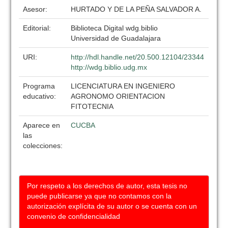
Asesor:
HURTADO Y DE LA PEÑA SALVADOR A.
Editorial:
Biblioteca Digital wdg.biblio
Universidad de Guadalajara
URI:
http://hdl.handle.net/20.500.12104/23344
http://wdg.biblio.udg.mx
Programa
LICENCIATURA EN INGENIERO
educativo:
AGRONOMO ORIENTACION
FITOTECNIA
Aparece en
CUCBA
las
colecciones:
Por respeto a los derechos de autor, esta tesis no
puede publicarse ya que no contamos con la
autorización explícita de su autor o se cuenta con un
convenio de confidencialidad