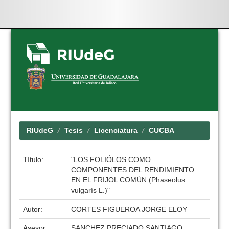
Skip
navigation
RIUdeG
Tesis
Licenciatura
CUCBA
Título:
"LOS FOLIÓLOS COMO
COMPONENTES DEL RENDIMIENTO
EN EL FRIJOL COMÚN (Phaseolus
vulgarís L.)"
Autor:
CORTES FIGUEROA JORGE ELOY
Asesor:
SANCHEZ PRECIADO SANTIAGO