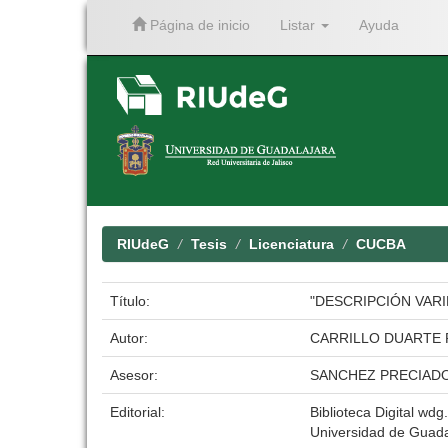
Página de inicio
Listar
Ayuda
Skip
navigation
RIUdeG
Tesis
Licenciatura
CUCBA
Título:
"DESCRIPCIÓN VARIE
Autor:
CARRILLO DUARTE
Asesor:
SANCHEZ PRECIAD
Editorial:
Biblioteca Digital wdg.
Universidad de Guada