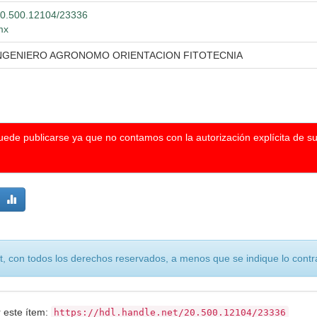
/20.500.12104/23336
mx
INGENIERO AGRONOMO ORIENTACION FITOTECNIA
puede publicarse ya que no contamos con la autorización explícita de s
, con todos los derechos reservados, a menos que se indique lo contra
r este ítem:
https://hdl.handle.net/20.500.12104/23336