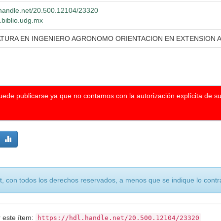
l.handle.net/20.500.12104/23320
.biblio.udg.mx
ATURA EN INGENIERO AGRONOMO ORIENTACION EN EXTENSION 
puede publicarse ya que no contamos con la autorización explícita de s
, con todos los derechos reservados, a menos que se indique lo contra
r este ítem:
https://hdl.handle.net/20.500.12104/23320