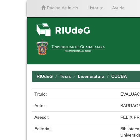
Página de inicio
Listar
Ayuda
Skip
navigation
RIUdeG
Tesis
Licenciatura
CUCBA
Título:
EVALUAC
Autor:
BARRAGA
Asesor:
FELIX F
Editorial:
Biblioteca
Universid