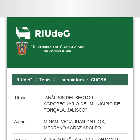
Skip
navigation
RIUdeG
Tesis
Licenciatura
CUCBA
Título:
"ANÁLISIS DEL SECTOR
AGROPECUARIO DEL MUNICIPIO DE
TONQALA, JALISCO"
Autor:
MINAMI VEGA JUAN CARLOS,
MEDRANO AGRAZ ADOLFO
Asesor:
ACEVES NUÑEZ VICENTE ANTONIO