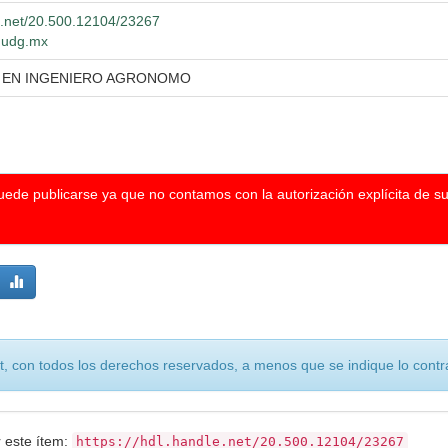
le.net/20.500.12104/23267
o.udg.mx
A EN INGENIERO AGRONOMO
puede publicarse ya que no contamos con la autorización explícita de s
, con todos los derechos reservados, a menos que se indique lo contra
r este ítem:
https://hdl.handle.net/20.500.12104/23267