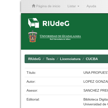
Página de inicio
Listar
Ayuda
Skip
navigation
RIUdeG
Tesis
Licenciatura
CUCBA
Título:
UNA PROPUES
Autor:
LOPEZ GONZA
Asesor:
SANCHEZ PRE
Editorial:
Biblioteca Digita
Universidad de