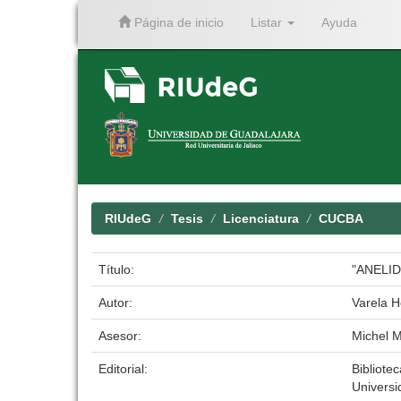
Página de inicio
Listar
Ayuda
Skip
navigation
RIUdeG
Tesis
Licenciatura
CUCBA
Título:
"ANELI
Autor:
Varela 
Asesor:
Michel M
Editorial:
Bibliotec
Universi