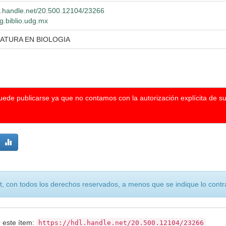
dl.handle.net/20.500.12104/23266
dg.biblio.udg.mx
IATURA EN BIOLOGIA
puede publicarse ya que no contamos con la autorización explícita de s
, con todos los derechos reservados, a menos que se indique lo contra
r este ítem:
https://hdl.handle.net/20.500.12104/23266