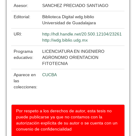
Asesor:
SANCHEZ PRECIADO SANTIAGO
Editorial:
Biblioteca Digital wdg.biblio
Universidad de Guadalajara
URI:
http://hdl.handle.net/20.500.12104/23261
http://wdg.biblio.udg.mx
Programa
LICENCIATURA EN INGENIERO
educativo:
AGRONOMO ORIENTACION
FITOTECNIA
Aparece en
CUCBA
las
colecciones:
Por respeto a los derechos de autor, esta tesis no
puede publicarse ya que no contamos con la
autorización explícita de su autor o se cuenta con un
convenio de confidencialidad