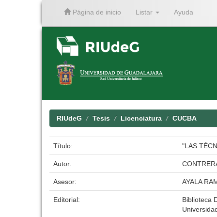
Página de inicio
Listar
Ayuda
Skip
navigation
RIUdeG
Tesis
Licenciatura
CUCBA
Título:
"LAS TÉC
Autor:
CONTRERA
Asesor:
AYALA RA
Editorial:
Biblioteca D
Universida