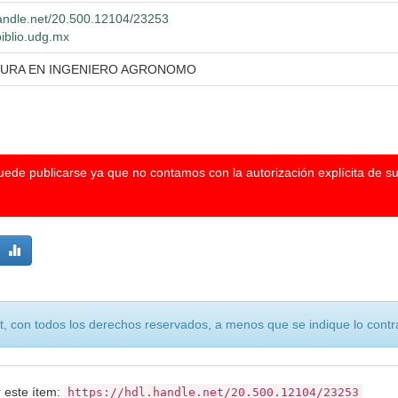
.handle.net/20.500.12104/23253
biblio.udg.mx
TURA EN INGENIERO AGRONOMO
puede publicarse ya que no contamos con la autorización explícita de s
, con todos los derechos reservados, a menos que se indique lo contra
r este ítem:
https://hdl.handle.net/20.500.12104/23253