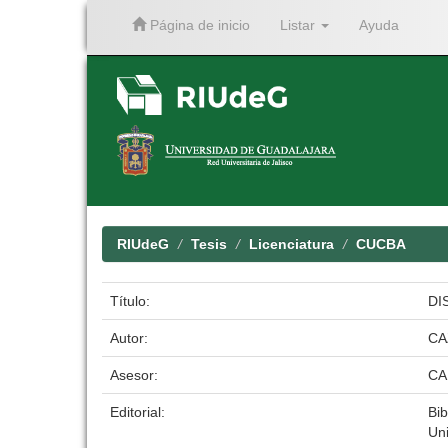
Página de inicio
Listar
Ayuda
Skip
navigation
RIUdeG
Tesis
Licenciatura
CUCBA
Título:
DI
Autor:
CA
Asesor:
CA
Editorial:
Bib
Un