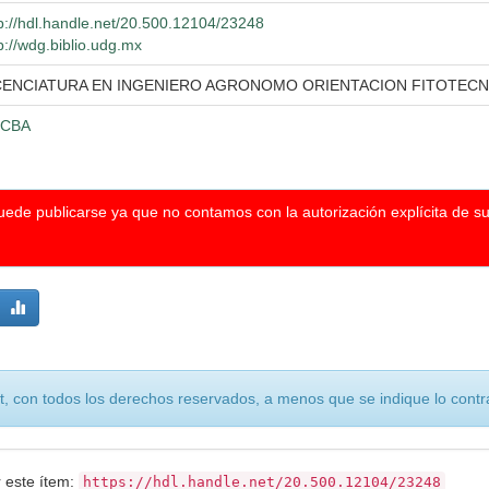
p://hdl.handle.net/20.500.12104/23248
p://wdg.biblio.udg.mx
CENCIATURA EN INGENIERO AGRONOMO ORIENTACION FITOTECN
CBA
puede publicarse ya que no contamos con la autorización explícita de s
, con todos los derechos reservados, a menos que se indique lo contra
r este ítem:
https://hdl.handle.net/20.500.12104/23248