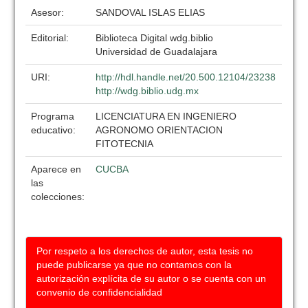
Asesor:
SANDOVAL ISLAS ELIAS
Editorial:
Biblioteca Digital wdg.biblio
Universidad de Guadalajara
URI:
http://hdl.handle.net/20.500.12104/23238
http://wdg.biblio.udg.mx
Programa
LICENCIATURA EN INGENIERO
educativo:
AGRONOMO ORIENTACION
FITOTECNIA
Aparece en
CUCBA
las
colecciones:
Por respeto a los derechos de autor, esta tesis no
puede publicarse ya que no contamos con la
autorización explícita de su autor o se cuenta con un
convenio de confidencialidad