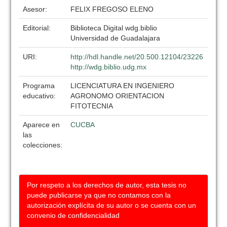
Asesor:
FELIX FREGOSO ELENO
Editorial:
Biblioteca Digital wdg.biblio
Universidad de Guadalajara
URI:
http://hdl.handle.net/20.500.12104/23226
http://wdg.biblio.udg.mx
Programa
LICENCIATURA EN INGENIERO
educativo:
AGRONOMO ORIENTACION
FITOTECNIA
Aparece en
CUCBA
las
colecciones:
Por respeto a los derechos de autor, esta tesis no
puede publicarse ya que no contamos con la
autorización explícita de su autor o se cuenta con un
convenio de confidencialidad