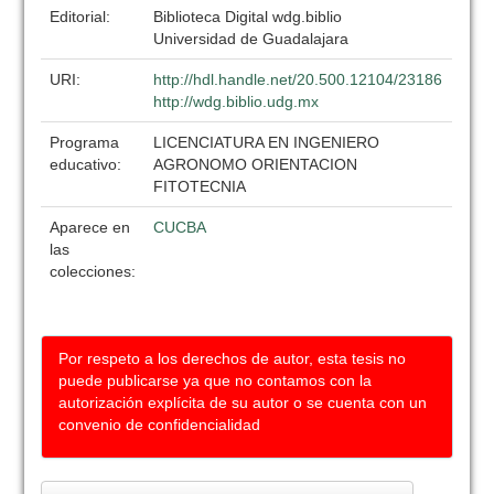
Editorial:
Biblioteca Digital wdg.biblio
Universidad de Guadalajara
URI:
http://hdl.handle.net/20.500.12104/23186
http://wdg.biblio.udg.mx
Programa
LICENCIATURA EN INGENIERO
educativo:
AGRONOMO ORIENTACION
FITOTECNIA
Aparece en
CUCBA
las
colecciones:
Por respeto a los derechos de autor, esta tesis no
puede publicarse ya que no contamos con la
autorización explícita de su autor o se cuenta con un
convenio de confidencialidad