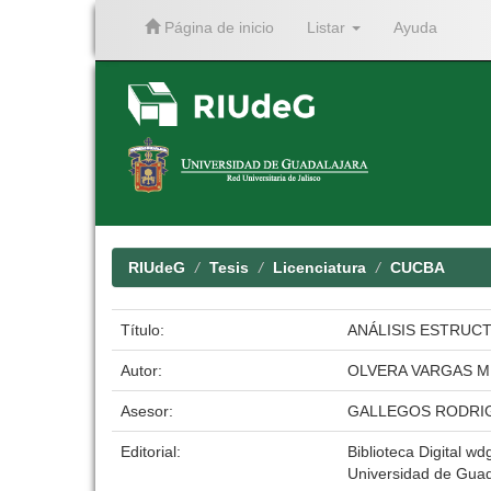
Página de inicio
Listar
Ayuda
Skip
navigation
RIUdeG
Tesis
Licenciatura
CUCBA
Título:
ANÁLISIS ESTRUCT
Autor:
OLVERA VARGAS M
Asesor:
GALLEGOS RODRI
Editorial:
Biblioteca Digital wdg
Universidad de Guad