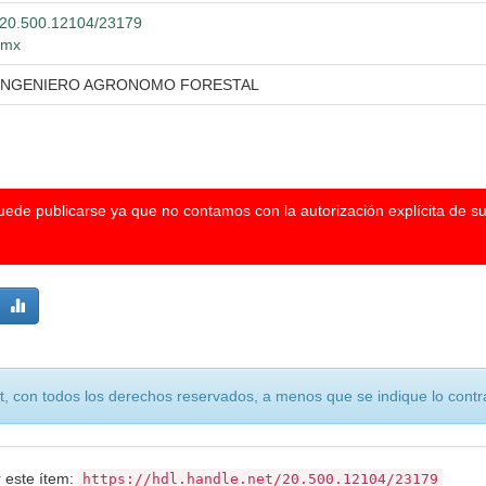
t/20.500.12104/23179
g.mx
 INGENIERO AGRONOMO FORESTAL
puede publicarse ya que no contamos con la autorización explícita de s
, con todos los derechos reservados, a menos que se indique lo contra
r este ítem:
https://hdl.handle.net/20.500.12104/23179