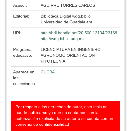
Asesor:
AGUIRRE TORRES CARLOS
Editorial:
Biblioteca Digital wdg.biblio
Universidad de Guadalajara
URI:
http://hdl.handle.net/20.500.12104/23169
http://wdg.biblio.udg.mx
Programa
LICENCIATURA EN INGENIERO
educativo:
AGRONOMO ORIENTACION
FITOTECNIA
Aparece en
CUCBA
las
colecciones:
Por respeto a los derechos de autor, esta tesis no
puede publicarse ya que no contamos con la
autorización explícita de su autor o se cuenta con un
convenio de confidencialidad