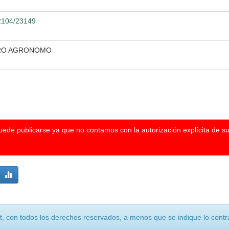
12104/23149
ERO AGRONOMO
puede publicarse ya que no contamos con la autorización explícita de s
, con todos los derechos reservados, a menos que se indique lo contra